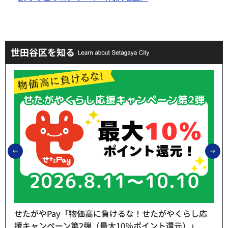
世田谷区を知る
前のスライドを表示
次
せたがやPay「物価高に負けるな！せたがやくらし応
援キャンペーン第2弾（最大10％ポイント還元）」