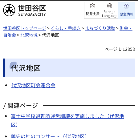
世田谷区
Foreign
閲覧支援
緊急情報
Language
世田谷区トップページ
>
くらし・手続き
>
まちづくり活動
>
町会・
自治会
>
北沢地域
> 代沢地区
ページID 12858
代沢地区
代沢地区町会連合会
関連ページ
富士中学校避難所運営訓練を実施しました（代沢地
区）
鎮守の杜のコンサート（代沢地区）