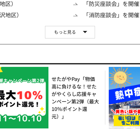
地区）
「防災座談会」を開催
沢地区）
「消防座談会」を開催
もっと見る
せたがやPay「物価
高に負けるな！せた
がやくらし応援キャ
ンペーン第2弾（最大
10％ポイント還
元）」