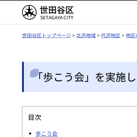
世田谷区
世田谷区トップページ
>
北沢地域
>
代沢地区
>
地区
「歩こう会」を実施し
目次
歩こう会