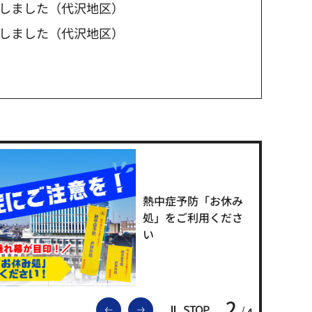
しました（代沢地区）
しました（代沢地区）
熱中症予防「お休み
処」をご利用くださ
い
2
前のスライドを表示
次のスライドを表示
STOP
4