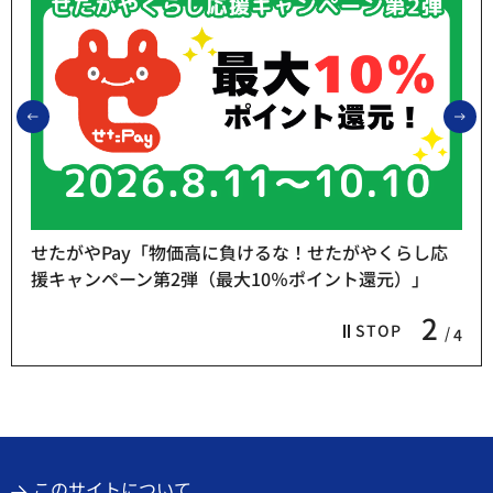
前のスライドを表示
次
せたがやPay「物価高に負けるな！せたがやくらし応
援キャンペーン第2弾（最大10％ポイント還元）」
2
STOP
4
このサイトについて