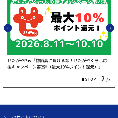
前のスライドを表示
次
せたがやPay「物価高に負けるな！せたがやくらし応
援キャンペーン第2弾（最大10％ポイント還元）」
2
STOP
4
このサイトについて