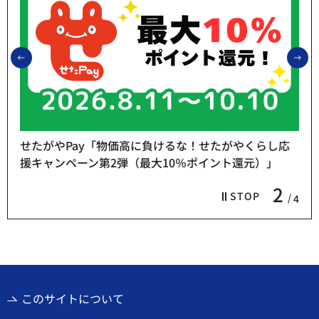
前のスライドを表示
次
せたがやPay「物価高に負けるな！せたがやくらし応
援キャンペーン第2弾（最大10％ポイント還元）」
2
STOP
4
このサイトについて