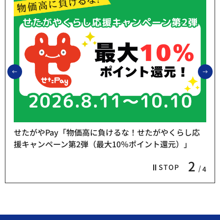
前のスライドを表示
次
せたがやPay「物価高に負けるな！せたがやくらし応
援キャンペーン第2弾（最大10％ポイント還元）」
2
STOP
4