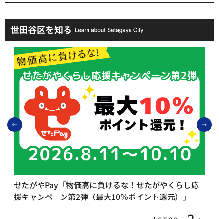
世田谷区を知る
前のスライドを表示
次
せたがやPay「物価高に負けるな！せたがやくらし応
援キャンペーン第2弾（最大10％ポイント還元）」
2