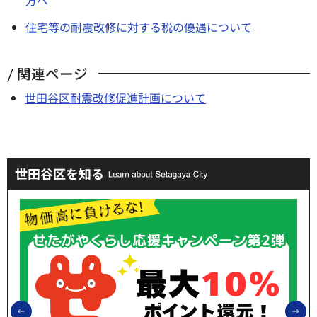
住宅等の耐震改修に対する税の優遇について
関連ページ
世田谷区耐震改修促進計画について
世田谷区を知る
前のスライドを表示
次