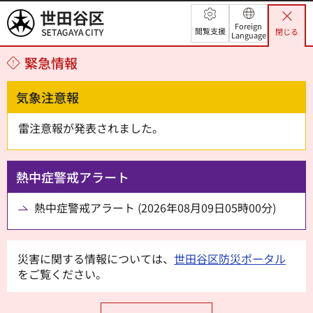
世田谷区
Foreign
閲覧支援
閉じる
Language
緊急情報
気象注意報
雷注意報が発表されました。
熱中症警戒アラート
熱中症警戒アラート (2026年08月09日05時00分)
災害に関する情報については、
世田谷区防災ポータル
をご覧ください。