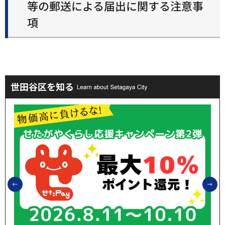
等の郵送による届出に関する注意事
項
世田谷区を知る
前のスライドを表示
次