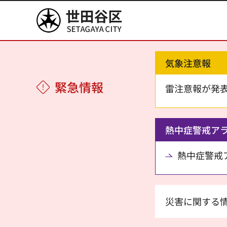
世田谷区
気象注意報
緊急情報
雷注意報が発
熱中症警戒ア
熱中症警戒アラ
災害に関する