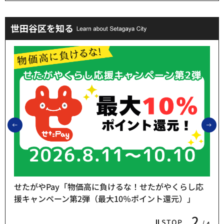
世田谷区を知る
前のスライドを表示
次
せたがやPay「物価高に負けるな！せたがやくらし応
援キャンペーン第2弾（最大10％ポイント還元）」
2
STOP