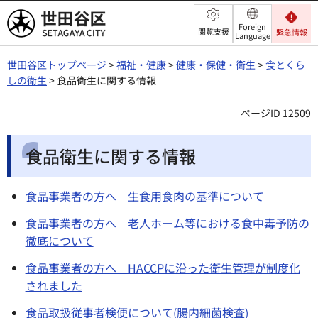
世田谷区
Foreign
閲覧支援
緊急情報
Language
世田谷区トップページ
>
福祉・健康
>
健康・保健・衛生
>
食とくら
しの衛生
> 食品衛生に関する情報
ページID 12509
食品衛生に関する情報
食品事業者の方へ 生食用食肉の基準について
食品事業者の方へ 老人ホーム等における食中毒予防の
徹底について
食品事業者の方へ HACCPに沿った衛生管理が制度化
されました
食品取扱従事者検便について(腸内細菌検査)