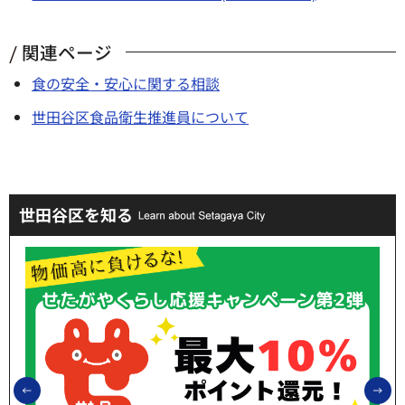
関連ページ
食の安全・安心に関する相談
世田谷区食品衛生推進員について
世田谷区を知る
前のスライドを表示
次