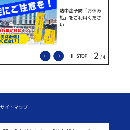
熱中症予防「お休み
処」をご利用くださ
い
2
前のスライドを表示
次のスライドを表示
STOP
4
サイトマップ