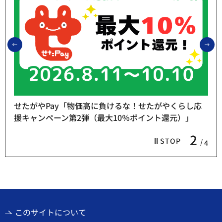
前のスライドを表示
次
くらし応
元）」
熱中症予防「お休み処」をご利用ください
3
STOP
4
このサイトについて