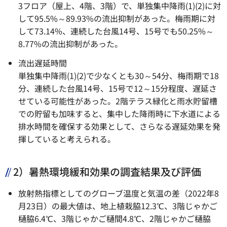
3フロア（屋上、4階、3階）で、単独集中降雨(1)(2)に対
して95.5%～89.93%の流出抑制があった。梅雨期に対
して73.14%、連続した台風14号、15号でも50.25%～
8.77%の流出抑制があった。
流出遅延時間
単独集中降雨(1)(2)で少なくとも30～54分、梅雨期で18
分、連続した台風14号、15号で12～15分程度、遅延さ
せている可能性があった。2階テラス緑化と雨水貯留槽
での貯留も加味すると、集中した降雨時に下水道による
排水時間を確保する効果として、さらなる遅延効果を発
揮していると考えられる。
2）暑熱環境緩和効果の調査結果及び評価
放射熱指標としてのグローブ温度と気温の差（2022年8
月23日）の最大値は、地上植栽脇12.3℃、3階じゃかご
樋脇6.4℃、3階じゃかご樋間4.8℃、2階じゃかご樋脇