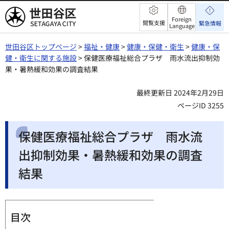
世田谷区
Foreign
閲覧支援
緊急情報
Language
世田谷区トップページ
>
福祉・健康
>
健康・保健・衛生
>
健康・保
健・衛生に関する施設
> 保健医療福祉総合プラザ 雨水流出抑制効
果・暑熱緩和効果の調査結果
最終更新日 2024年2月29日
ページID 3255
保健医療福祉総合プラザ 雨水流
出抑制効果・暑熱緩和効果の調査
結果
目次