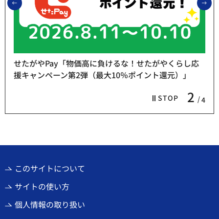
前のスライドを表示
次
せたがやPay「物価高に負けるな！せたがやくらし応
援キャンペーン第2弾（最大10％ポイント還元）」
2
STOP
4
このサイトについて
サイトの使い方
個人情報の取り扱い