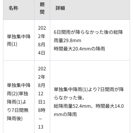
期
名称
詳細
間
202
6日間雨が降らなかった後の総降
2年
単独集中降
雨量29.8mm
雨(1)
8月
時間最大20.4mmの降雨
4日
202
2年
単独集中降
8月
単独集中降雨(1)より7日間雨が降
雨(2)(単独
12
らなかった後、
降雨(1)よ
日1
総降雨量52.4mm、時間最大14.0
り7日間無
8時
mmの降雨
降雨後)
～
13