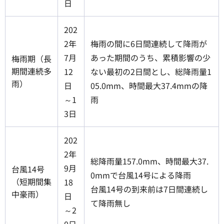
日
202
2年
梅雨の間に6日間連続して降雨が
7月
あった期間のうち、累積影響の少
梅雨期（長
期間連続多
12
ない最初の2日間とし、総降雨量1
雨）
日
05.0mm、時間最大37.4mmの降
～1
雨
3日
202
2年
総降雨量157.0mm、時間最大37.
9月
台風14号
0mmで台風14号による降雨
（短期間集
18
台風14号の到来前は7日間連続し
中豪雨）
日
て降雨無し
～2
0日