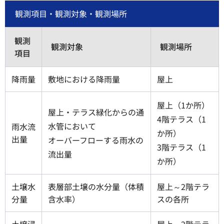
観測項目・観測対象・観測場所
観測
観測対象
観測場所
項目
降雨量
敷地における降雨量
屋上
屋上（1か所）
屋上・テラス緑化からの通
4階テラス（1
水管において
雨水流
か所）
出量
オーバーフローする雨水の
3階テラス（1
流出量
か所）
土壌水
表層部土壌の水分量（体積
屋上～2階テラ
分量
含水率）
スの各所
土壌浸
屋上～2階テラ