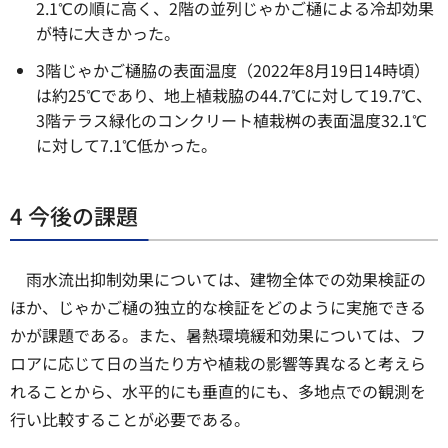
2.1℃の順に高く、2階の並列じゃかご樋による冷却効果
が特に大きかった。
3階じゃかご樋脇の表面温度（2022年8月19日14時頃）
は約25℃であり、地上植栽脇の44.7℃に対して19.7℃、
3階テラス緑化のコンクリート植栽桝の表面温度32.1℃
に対して7.1℃低かった。
4 今後の課題
雨水流出抑制効果については、建物全体での効果検証の
ほか、じゃかご樋の独立的な検証をどのように実施できる
かが課題である。また、暑熱環境緩和効果については、フ
ロアに応じて日の当たり方や植栽の影響等異なると考えら
れることから、水平的にも垂直的にも、多地点での観測を
行い比較することが必要である。