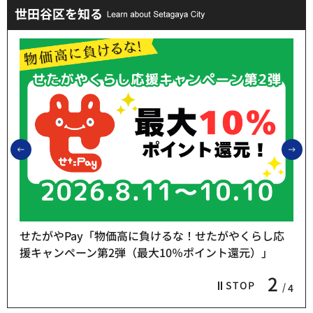
世田谷区を知る
前のスライドを表示
次
せたがやPay「物価高に負けるな！せたがやくらし応
援キャンペーン第2弾（最大10％ポイント還元）」
2
STOP
4