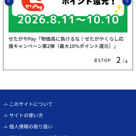
前のスライドを表示
次
せたがやPay「物価高に負けるな！せたがやくらし応
援キャンペーン第2弾（最大10％ポイント還元）」
2
STOP
4
このサイトについて
サイトの使い方
個人情報の取り扱い