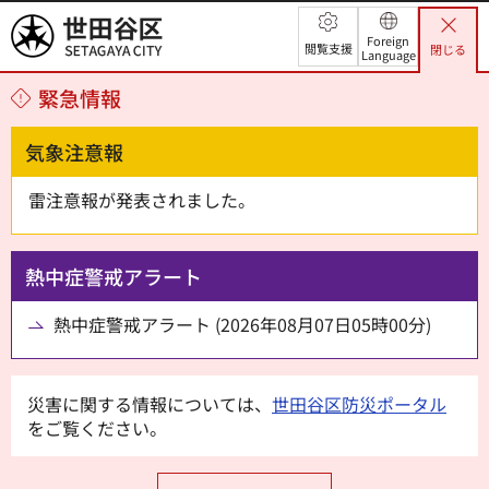
世田谷区
Foreign
閲覧支援
閉じる
Language
緊急情報
気象注意報
雷注意報が発表されました。
熱中症警戒アラート
熱中症警戒アラート (2026年08月07日05時00分)
災害に関する情報については、
世田谷区防災ポータル
をご覧ください。