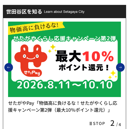
世田谷区を知る
前のスライドを表示
次
せたがやPay「物価高に負けるな！せたがやくらし応
援キャンペーン第2弾（最大10％ポイント還元）」
2
STOP
4