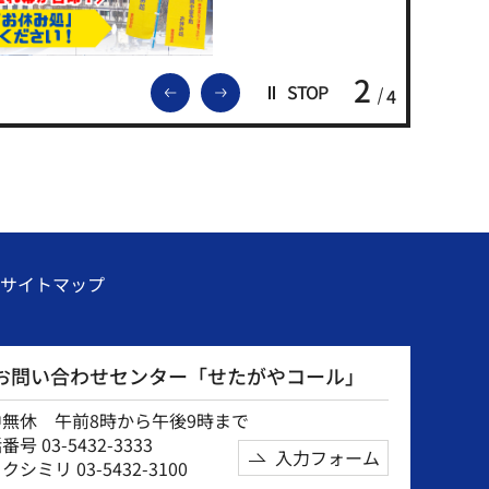
2
前のスライドを表示
次のスライドを表示
STOP
4
サイトマップ
お問い合わせセンター「せたがやコール」
中無休 午前8時から午後9時まで
号 03-5432-3333
入力フォーム
クシミリ 03-5432-3100