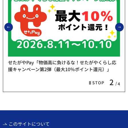
前のスライドを表示
次
せたがやPay「物価高に負けるな！せたがやくらし応
援キャンペーン第2弾（最大10％ポイント還元）」
2
STOP
4
このサイトについて