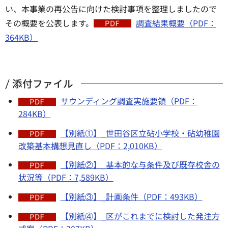
い、本事業の再公告に向けた検討事項を整理しましたので
その概要を公表します。
調査結果概要（PDF：
364KB）
添付ファイル
サウンディング調査実施要領（PDF：
284KB）
【別紙①】_世田谷区立砧小学校・砧幼稚園
改築基本構想見直し（PDF：2,010KB）
【別紙②】_基本的な与条件及び既存校舎の
状況等（PDF：7,589KB）
【別紙③】_計画条件（PDF：493KB）
【別紙④】_区がこれまでに検討した発注方