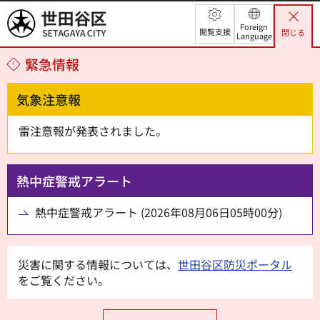
世田谷区
Foreign
閲覧支援
閉じる
Language
緊急情報
気象注意報
雷注意報が発表されました。
熱中症警戒アラート
熱中症警戒アラート (2026年08月06日05時00分)
災害に関する情報については、
世田谷区防災ポータル
をご覧ください。