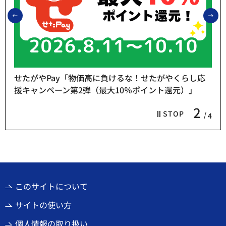
前のスライドを表示
次
せたがやPay「物価高に負けるな！せたがやくらし応
援キャンペーン第2弾（最大10％ポイント還元）」
2
STOP
4
このサイトについて
サイトの使い方
個人情報の取り扱い