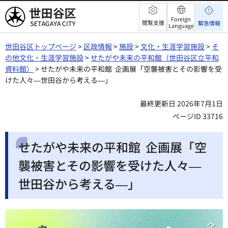
世田谷区
Foreign
閲覧支援
緊急情報
Language
世田谷区トップページ
>
区政情報
>
施設
>
文化・生涯学習施設
>
そ
の他文化・生涯学習施設
>
せたがや未来の平和館（世田谷区立平和
資料館）
> せたがや未来の平和館 企画展「空襲被害とその影響を受
けた人々―世田谷から考える―」
最終更新日 2026年7月1日
ページID 33716
せたがや未来の平和館 企画展「空
襲被害とその影響を受けた人々―
世田谷から考える―」