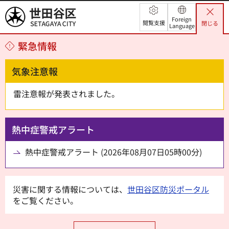
世田谷区
Foreign
閲覧支援
閉じる
Language
緊急情報
気象注意報
雷注意報が発表されました。
熱中症警戒アラート
熱中症警戒アラート (2026年08月07日05時00分)
災害に関する情報については、
世田谷区防災ポータル
をご覧ください。