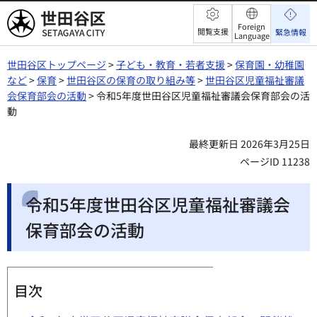
世田谷区
Foreign
閲覧支援
緊急情報
Language
世田谷区トップページ
>
子ども・教育・若者支援
>
保育園・幼稚園
など
>
保育
>
世田谷区の保育の取り組み等
>
世田谷区児童福祉審議
会保育部会の活動
> 令和5年度世田谷区児童福祉審議会保育部会の活
動
最終更新日 2026年3月25日
ページID 11238
令和5年度世田谷区児童福祉審議会
保育部会の活動
目次