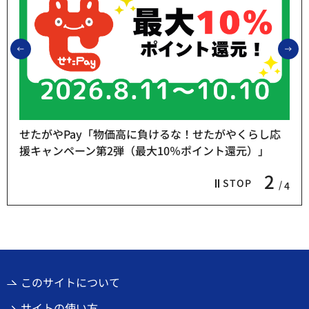
前のスライドを表示
次
せたがやPay「物価高に負けるな！せたがやくらし応
援キャンペーン第2弾（最大10％ポイント還元）」
2
STOP
4
このサイトについて
サイトの使い方