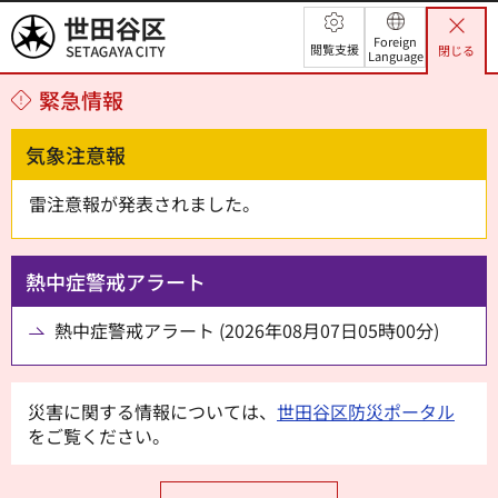
世田谷区
Foreign
閲覧支援
閉じる
Language
緊急情報
気象注意報
雷注意報が発表されました。
熱中症警戒アラート
熱中症警戒アラート (2026年08月07日05時00分)
災害に関する情報については、
世田谷区防災ポータル
をご覧ください。