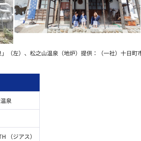
泉」（左）、松之山温泉（地炉）提供：（一社）十日町
山温泉
TH （ジアス）