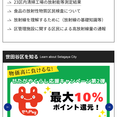
23区内清掃工場の放射能等測定結果
食品の放射性物質区民検査について
放射線を理解するために（放射線の基礎知識等）
区管理施設に関する区民による高放射線量の通報
世田谷区を知る
前のスライドを表示
次