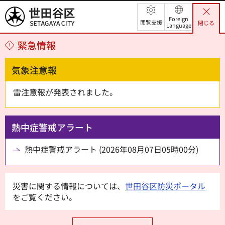
世田谷区
Foreign
閲覧支援
閉じる
Language
緊急情報
気象注意報
雷注意報が発表されました。
熱中症警戒アラート
熱中症警戒アラート (2026年08月07日05時00分)
災害に関する情報については、
世田谷区防災ポータル
をご覧ください。