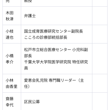
亮
教授
木田
弁護士
秋津
小枝
国立成育医療研究センター副院長
達也
こころの診療部統括部長
松戸市立総合医療センター 小児科副
小橋
部長
孝介
千葉大学大学院医学研究院 特任研究
員
小林
愛恵会乳児院 専門職リーダー（主
由香里
任）
齋藤
区民公募
幸代