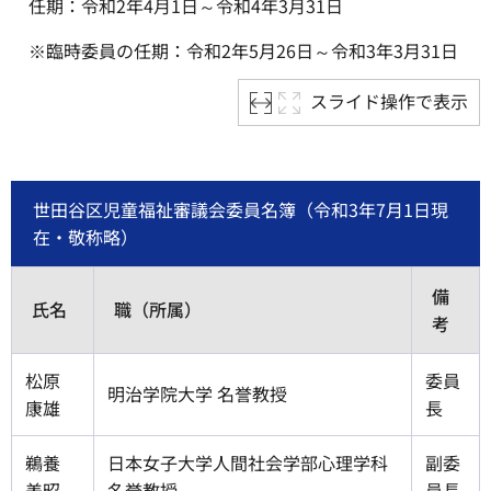
任期：令和2年4月1日～令和4年3月31日
※臨時委員の任期：令和2年5月26日～令和3年3月31日
スライド操作で表示
世田谷区児童福祉審議会委員名簿（令和3年7月1日現
在・敬称略）
備
氏名
職（所属）
考
松原
委員
明治学院大学 名誉教授
康雄
長
鵜養
日本女子大学人間社会学部心理学科
副委
美昭
名誉教授
員長