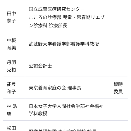
国立成育医療研究センター
田中
こころの診療部 児童・思春期リエゾ
恭子
ン診療科 診療部長
中板
武蔵野大学看護学部看護学科教授
育美
丹羽
公認会計士
克裕
能登
臨時
東京養育家庭の会 理事長
和子
委員
林 浩
日本女子大学人間社会学部社会福祉
康
学科教授
松田