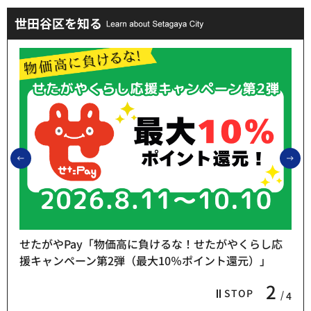
世田谷区を知る
前のスライドを表示
次
せたがやPay「物価高に負けるな！せたがやくらし応
援キャンペーン第2弾（最大10％ポイント還元）」
2
STOP
4