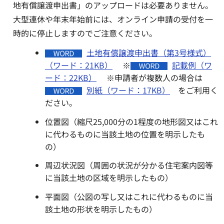
地有償譲渡申出書」のアップロードは必要ありません。
大型連休や年末年始前には、オンライン申請の受付を一
時的に停止しますのでご注意ください。
土地有償譲渡申出書（第3号様式）
（ワード：21KB）
※
記載例（ワ
ード：22KB）
※申請者が複数人の場合は
別紙（ワード：17KB）
をご利用く
ださい。
位置図（縮尺25,000分の1程度の地形図又はこれ
に代わるものに当該土地の位置を明示したも
の）
周辺状況図（周囲の状況が分かる住宅案内図等
に当該土地の区域を明示したもの）
平面図（公図の写し又はこれに代わるものに当
該土地の形状を明示したもの）