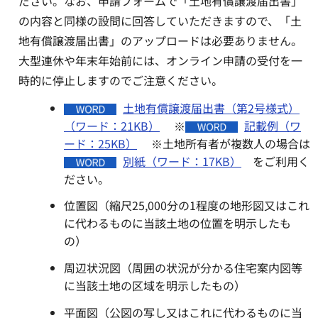
ださい。なお、申請フォームで「土地有償譲渡届出書」
の内容と同様の設問に回答していただきますので、「土
地有償譲渡届出書」のアップロードは必要ありません。
大型連休や年末年始前には、オンライン申請の受付を一
時的に停止しますのでご注意ください。
土地有償譲渡届出書（第2号様式）
（ワード：21KB）
※
記載例（ワ
ード：25KB）
※土地所有者が複数人の場合は
別紙（ワード：17KB）
をご利用く
ださい。
位置図（縮尺25,000分の1程度の地形図又はこれ
に代わるものに当該土地の位置を明示したも
の）
周辺状況図（周囲の状況が分かる住宅案内図等
に当該土地の区域を明示したもの）
平面図（公図の写し又はこれに代わるものに当