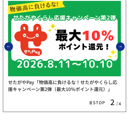
前のスライドを表示
次
せたがやPay「物価高に負けるな！せたがやくらし応
援キャンペーン第2弾（最大10％ポイント還元）」
2
STOP
4