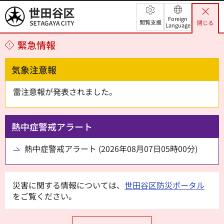
世田谷区
Foreign
閲覧支援
閉じる
Language
緊急情報
気象注意報
雷注意報が発表されました。
熱中症警戒アラート
熱中症警戒アラート (2026年08月07日05時00分)
災害に関する情報については、
世田谷区防災ポータル
をご覧ください。