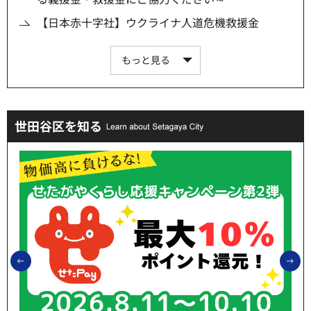
【日本赤十字社】ウクライナ人道危機救援金
もっと見る
世田谷区を知る
前のスライドを表示
次