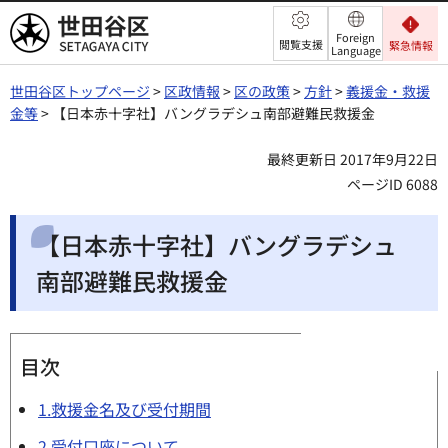
世田谷区
Foreign
閲覧支援
緊急情報
Language
世田谷区トップページ
>
区政情報
>
区の政策
>
方針
>
義援金・救援
金等
> 【日本赤十字社】バングラデシュ南部避難民救援金
最終更新日 2017年9月22日
ページID 6088
【日本赤十字社】バングラデシュ
南部避難民救援金
目次
1.救援金名及び受付期間
2.受付口座について