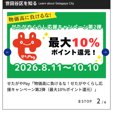
世田谷区を知る
前のスライドを表示
次
せたがやPay「物価高に負けるな！せたがやくらし応
援キャンペーン第2弾（最大10％ポイント還元）」
2
STOP
4