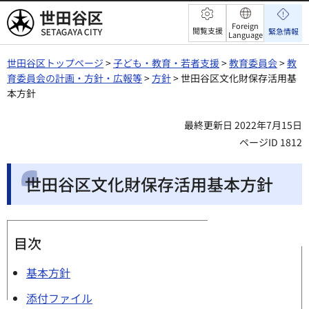
世田谷区
Foreign
閲覧支援
緊急情報
Language
世田谷区トップページ
>
子ども・教育・若者支援
>
教育委員会
>
教
育委員会の計画・方針・広報等
>
方針
> 世田谷区文化財保存活用基
本方針
最終更新日 2022年7月15日
ページID 1812
世田谷区文化財保存活用基本方針
目次
基本方針
添付ファイル