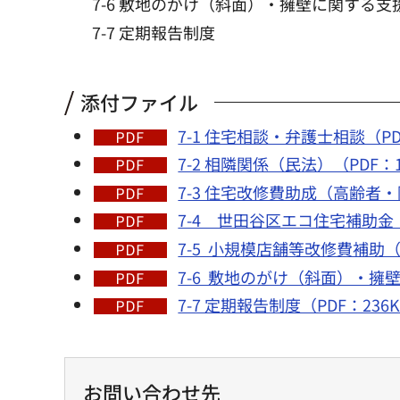
7-6 敷地のがけ（斜面）・擁壁に関する支
7-7 定期報告制度
添付ファイル
7-1 住宅相談・弁護士相談（PD
7-2 相隣関係（民法）（PDF：1
7-3 住宅改修費助成（高齢者・
7-4 世田谷区エコ住宅補助金（
7-5 小規模店舗等改修費補助（P
7-6 敷地のがけ（斜面）・擁壁
7-7 定期報告制度（PDF：236
お問い合わせ先