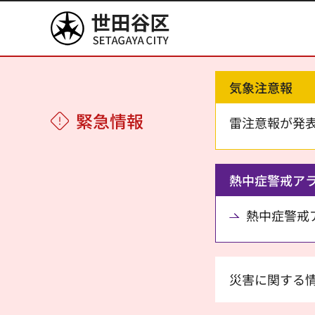
世田谷区
気象注意報
緊急情報
雷注意報が発
熱中症警戒ア
熱中症警戒アラ
災害に関する