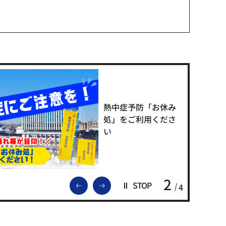
熱中症予防「お休み
処」をご利用くださ
い
2
前のスライドを表示
次のスライドを表示
STOP
4