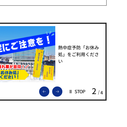
熱中症予防「お休み
処」をご利用くださ
い
2
前のスライドを表示
次のスライドを表示
STOP
4