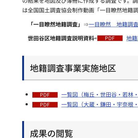
の結果を地図及び簿冊に作成する調査です。調
は全国国土調査協会制作動画「一目瞭然地籍
「一目瞭然地籍調査」
⇒
一目瞭然 地籍調
世田谷区地籍調査説明資料
⇨
地籍
地籍調査事業実施地区
一覧図（梅丘・世田谷・若林・松
一覧図（大蔵・鎌田・宇奈根・喜
成果の閲覧