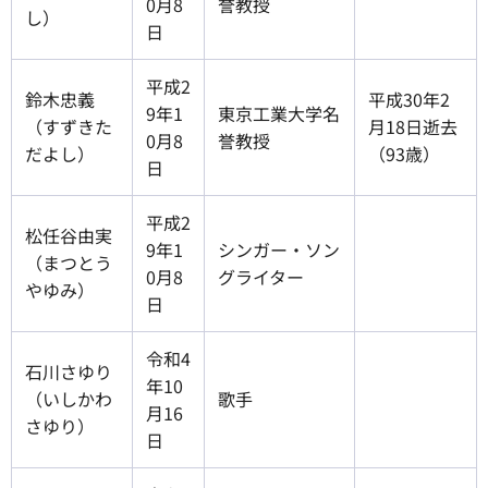
0月8
誉教授
し）
日
平成2
鈴木忠義
平成30年2
9年1
東京工業大学名
（すずきた
月18日逝去
0月8
誉教授
だよし）
（93歳）
日
平成2
松任谷由実
9年1
シンガー・ソン
（まつとう
0月8
グライター
やゆみ）
日
令和4
石川さゆり
年10
（いしかわ
歌手
月16
さゆり）
日