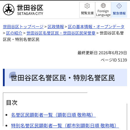
世田谷区
Foreign
閲覧支援
緊急情報
Language
世田谷区トップページ
>
区政情報
>
区の基本情報・オープンデータ
>
区の紹介
>
世田谷区名誉区民・世田谷区民栄誉章
> 世田谷区名誉
区民・特別名誉区民
最終更新日 2026年6月29日
ページID 5139
世田谷区名誉区民・特別名誉区民
目次
名誉区民顕彰者一覧（顕彰日順 敬称略）
特別名誉区民顕彰者一覧（都市別顕彰日順 敬称略）