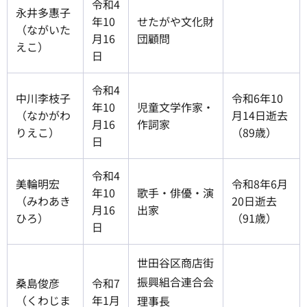
令和4
永井多惠子
年10
せたがや文化財
（ながいた
月16
団顧問
えこ）
日
令和4
中川李枝子
令和6年10
年10
児童文学作家・
（なかがわ
月14日逝去
月16
作詞家
りえこ）
（89歳）
日
令和4
美輪明宏
令和8年6月
年10
歌手・俳優・演
（みわあき
20日逝去
月16
出家
ひろ）
（91歳）
日
世田谷区商店街
振興組合連合会
桑島俊彦
令和7
（くわじま
年1月
理事長