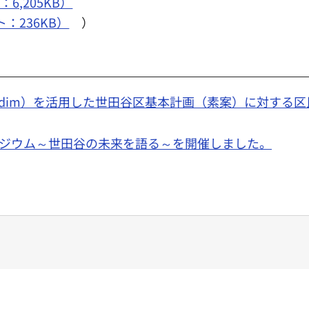
6,205KB）
：236KB）
）
idim）を活用した世田谷区基本計画（素案）に対する
ジウム～世田谷の未来を語る～を開催しました。