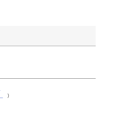
）
）
）