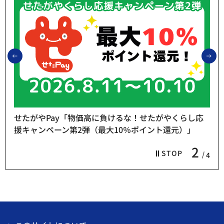
前のスライドを表示
次
せたがやPay「物価高に負けるな！せたがやくらし応
援キャンペーン第2弾（最大10％ポイント還元）」
2
STOP
4