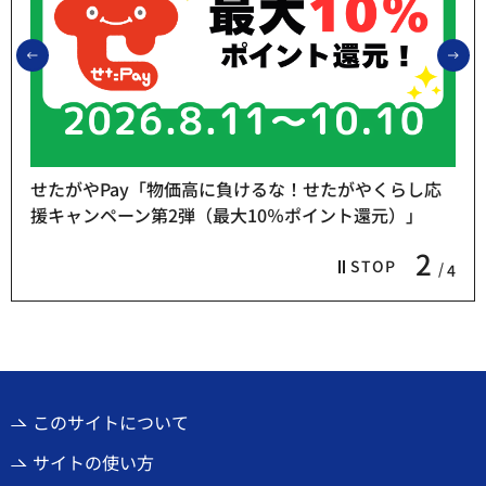
前のスライドを表示
次
せたがやPay「物価高に負けるな！せたがやくらし応
援キャンペーン第2弾（最大10％ポイント還元）」
2
STOP
4
このサイトについて
サイトの使い方