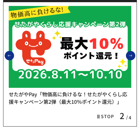
前のスライドを表示
次
せたがやPay「物価高に負けるな！せたがやくらし応
援キャンペーン第2弾（最大10％ポイント還元）」
2
STOP
4