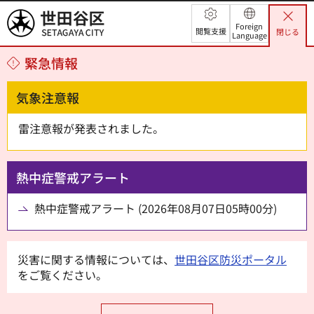
世田谷区
Foreign
閲覧支援
閉じる
Language
緊急情報
気象注意報
雷注意報が発表されました。
熱中症警戒アラート
熱中症警戒アラート (2026年08月07日05時00分)
災害に関する情報については、
世田谷区防災ポータル
をご覧ください。