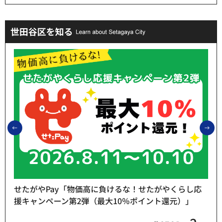
世田谷区を知る
前のスライドを表示
次
せたがやPay「物価高に負けるな！せたがやくらし応
援キャンペーン第2弾（最大10％ポイント還元）」