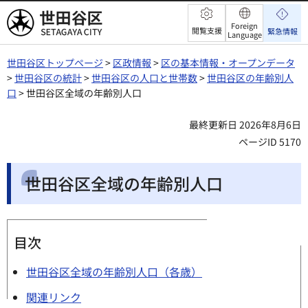
世田谷区
Foreign
閲覧支援
緊急情報
Language
世田谷区トップページ
>
区政情報
>
区の基本情報・オープンデータ
>
世田谷区の統計
>
世田谷区の人口と世帯数
>
世田谷区の年齢別人
口
> 世田谷区全域の年齢別人口
最終更新日 2026年8月6日
ページID 5170
世田谷区全域の年齢別人口
目次
世田谷区全域の年齢別人口（各歳）
関連リンク