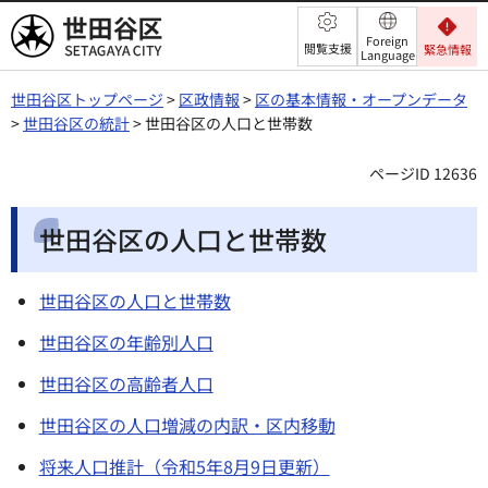
世田谷区
Foreign
閲覧支援
緊急情報
Language
世田谷区トップページ
>
区政情報
>
区の基本情報・オープンデータ
>
世田谷区の統計
> 世田谷区の人口と世帯数
ページID 12636
世田谷区の人口と世帯数
世田谷区の人口と世帯数
世田谷区の年齢別人口
世田谷区の高齢者人口
世田谷区の人口増減の内訳・区内移動
将来人口推計（令和5年8月9日更新）