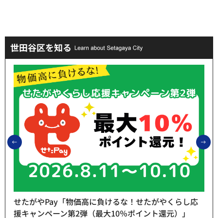
世田谷区を知る
前のスライドを表示
次
せたがやPay「物価高に負けるな！せたがやくらし応
援キャンペーン第2弾（最大10％ポイント還元）」