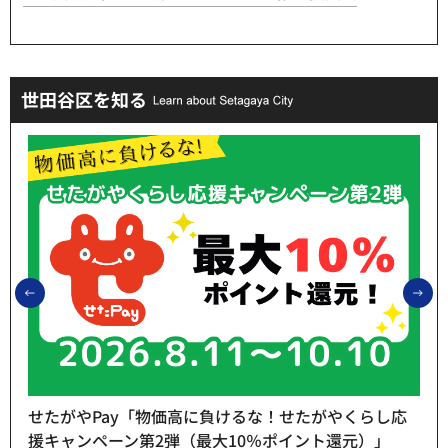
世田谷区を知る
前のスライドを表示
次
せたがやPay「物価高に負けるな！せたがやくらし応
援キャンペーン第2弾（最大10％ポイント還元）」