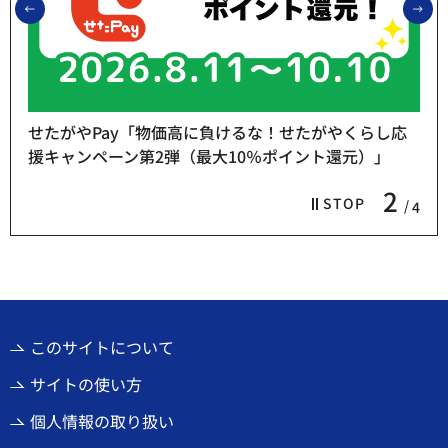
前のスライドを表示
次
せたがやPay「物価高に負けるな！せたがやくらし応
援キャンペーン第2弾（最大10％ポイント還元）」
2
STOP
4
このサイトについて
サイトの使い方
個人情報の取り扱い