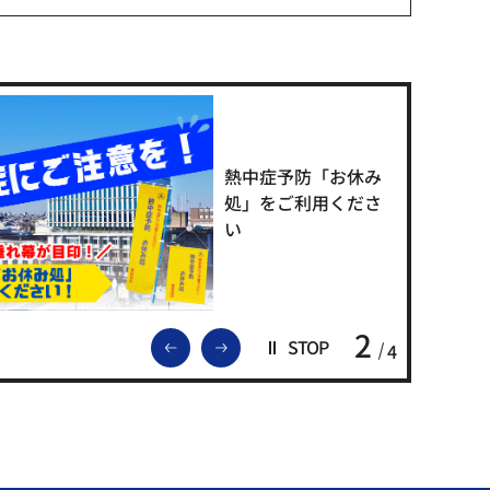
熱中症予防「お休み
処」をご利用くださ
い
2
前のスライドを表示
次のスライドを表示
STOP
4