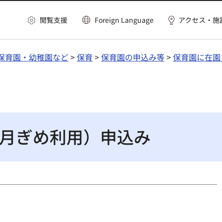
閲覧支援
Foreign Language
アクセス・施
保育園・幼稚園など
>
保育
>
保育園の申込み等
>
保育園に在園
月ぎめ利用）申込み