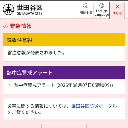
世田谷区
Foreign
閲覧支援
閉じる
Language
緊急情報
気象注意報
雷注意報が発表されました。
熱中症警戒アラート
熱中症警戒アラート (2026年08月07日05時00分)
災害に関する情報については、
世田谷区防災ポータル
をご覧ください。