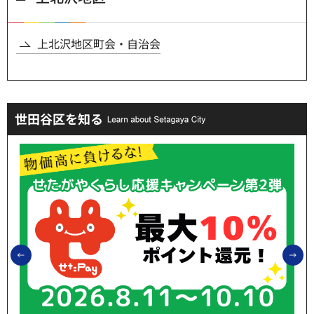
上北沢地区町会・自治会
世田谷区を知る
前のスライドを表示
次