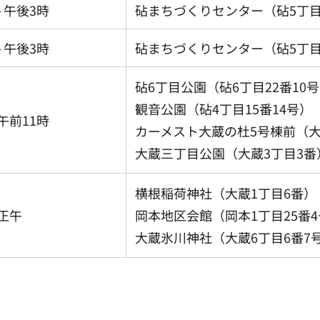
～午後3時
砧まちづくりセンター（砧5丁目
～午後3時
砧まちづくりセンター（砧5丁目
砧6丁目公園（砧6丁目22番10
観音公園（砧4丁目15番14号）
午前11時
カーメスト大蔵の杜5号棟前（大
大蔵三丁目公園（大蔵3丁目3番
横根稲荷神社（大蔵1丁目6番）
正午
岡本地区会館（岡本1丁目25番
大蔵氷川神社（大蔵6丁目6番7