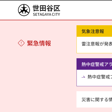
世田谷区
気象注意報
緊急情報
雷注意報が発
熱中症警戒ア
熱中症警戒アラ
災害に関する