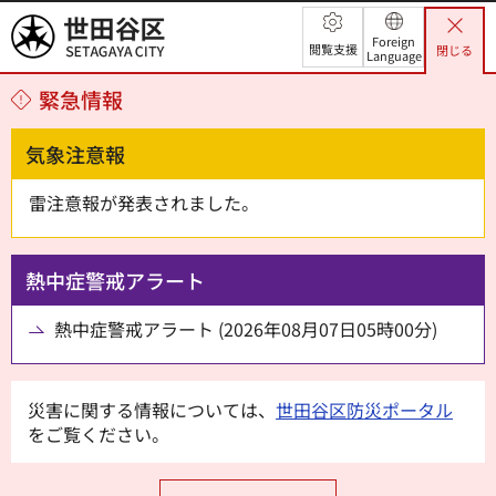
世田谷区
Foreign
閲覧支援
閉じる
Language
緊急情報
気象注意報
雷注意報が発表されました。
熱中症警戒アラート
熱中症警戒アラート (2026年08月07日05時00分)
災害に関する情報については、
世田谷区防災ポータル
をご覧ください。