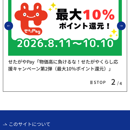
前のスライドを表示
次
せたがやPay「物価高に負けるな！せたがやくらし応
援キャンペーン第2弾（最大10％ポイント還元）」
2
STOP
4
このサイトについて