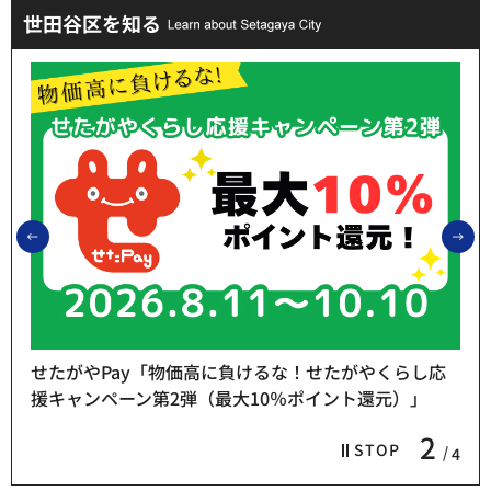
世田谷区を知る
前のスライドを表示
次
せたがやPay「物価高に負けるな！せたがやくらし応
援キャンペーン第2弾（最大10％ポイント還元）」
2
STOP
4